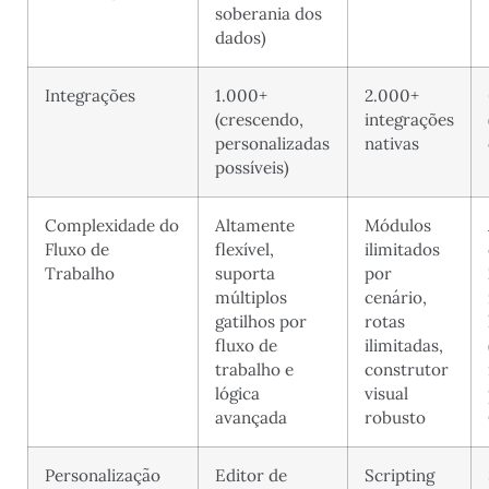
soberania dos
dados)
Integrações
1.000+
2.000+
(crescendo,
integrações
personalizadas
nativas
possíveis)
Complexidade do
Altamente
Módulos
Fluxo de
flexível,
ilimitados
Trabalho
suporta
por
múltiplos
cenário,
gatilhos por
rotas
fluxo de
ilimitadas,
trabalho e
construtor
lógica
visual
avançada
robusto
Personalização
Editor de
Scripting