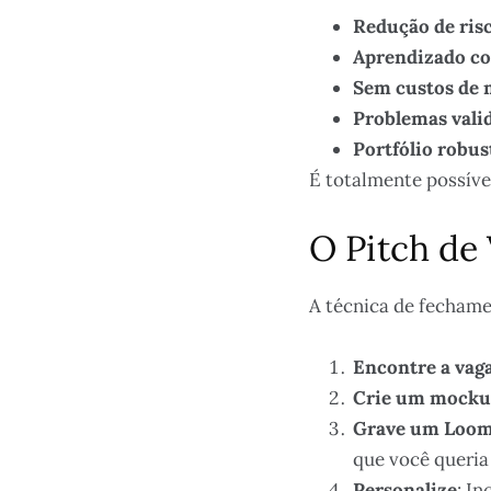
Redução de ris
Aprendizado c
Sem custos de 
Problemas vali
Portfólio robus
É totalmente possíve
O Pitch de
A técnica de fechamen
Encontre a vag
Crie um mock
Grave um Loo
que você queria 
Personalize
: I