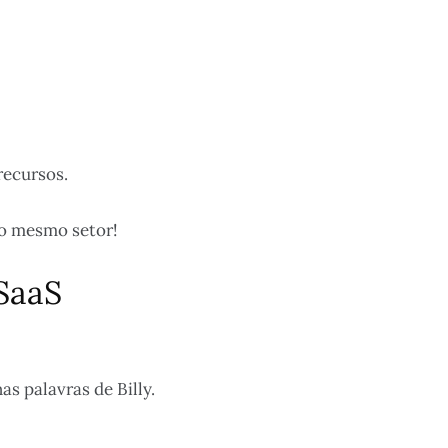
recursos.
do mesmo setor!
SaaS
s palavras de Billy.