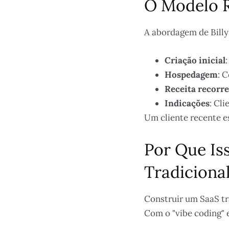
O Modelo R
A abordagem de Billy 
Criação inicial
Hospedagem
: 
Receita recorr
Indicações
: Cl
Um cliente recente e
Por Que Is
Tradiciona
Construir um SaaS tra
Com o "vibe coding" e