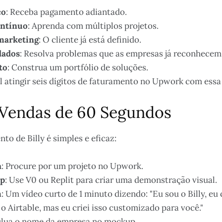
co
: Receba pagamento adiantado.
ontínuo
: Aprenda com múltiplos projetos.
marketing
: O cliente já está definido.
dados
: Resolva problemas que as empresas já reconhecem
to
: Construa um portfólio de soluções.
l atingir seis dígitos de faturamento no Upwork com essa 
 Vendas de 60 Segundos
to de Billy é simples e eficaz:
a
: Procure por um projeto no Upwork.
up
: Use V0 ou Replit para criar uma demonstração visual.
m
: Um vídeo curto de 1 minuto dizendo: "Eu sou o Billy, eu c
o Airtable, mas eu criei isso customizado para você."
nclua o nome da empresa no mockup.