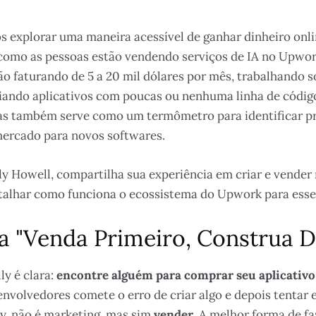
s explorar uma maneira acessível de ganhar dinheiro onli
como as pessoas estão vendendo serviços de IA no Upwor
tão faturando de 5 a 20 mil dólares por mês, trabalhando 
riando aplicativos com poucas ou nenhuma linha de códi
mas também serve como um termômetro para identificar p
mercado para novos softwares.
ly Howell, compartilha sua experiência em criar e vender 
etalhar como funciona o ecossistema do Upwork para esse 
ia "Venda Primeiro, Construa D
ly é clara:
encontre alguém para comprar seu aplicativo
envolvedores comete o erro de criar algo e depois tentar 
ly, não é marketing, mas sim
vender
. A melhor forma de fa