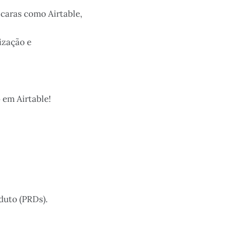
caras como Airtable,
ização e
 em Airtable!
duto (PRDs).