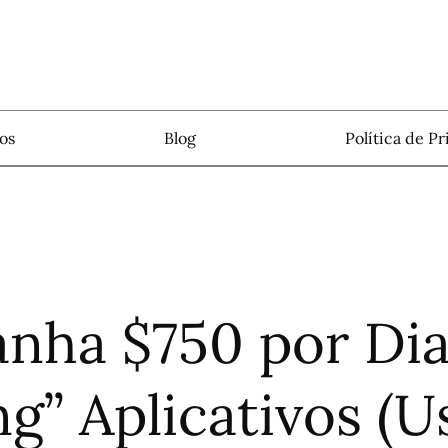
os
Blog
Política de P
anha $750 por Dia
g” Aplicativos (