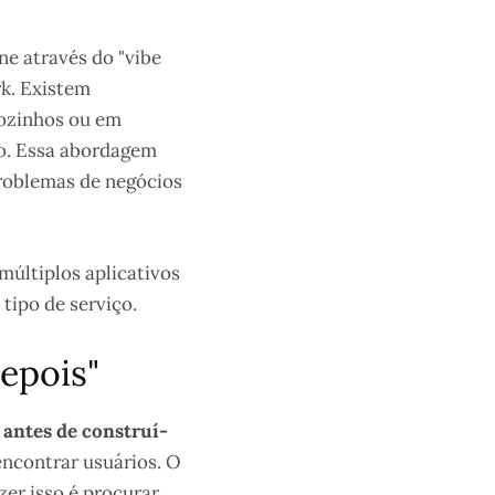
ne através do "vibe
k. Existem
sozinhos ou em
go. Essa abordagem
roblemas de negócios
múltiplos aplicativos
tipo de serviço.
epois"
 antes de construí-
encontrar usuários. O
zer isso é procurar