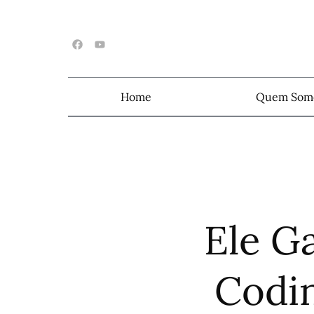
Home
Quem Som
Ele G
Codin